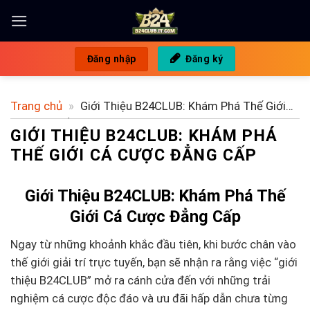
Bỏ
qua
nội
Đăng nhập
Đăng ký
dung
Trang chủ
»
Giới Thiệu B24CLUB: Khám Phá Thế Giới
Cá Cược Đẳng Cấp
GIỚI THIỆU B24CLUB: KHÁM PHÁ
THẾ GIỚI CÁ CƯỢC ĐẲNG CẤP
Giới Thiệu B24CLUB: Khám Phá Thế
Giới Cá Cược Đẳng Cấp
Ngay từ những khoảnh khắc đầu tiên, khi bước chân vào
thế giới giải trí trực tuyến, bạn sẽ nhận ra rằng việc “giới
thiệu B24CLUB” mở ra cánh cửa đến với những trải
nghiệm cá cược độc đáo và ưu đãi hấp dẫn chưa từng