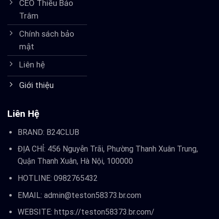
CEO Thiều Bảo
Trâm
Chính sách bảo
mật
Liên hệ
Giới thiệu
Liên Hệ
BRAND:
B24CLUB
ĐỊA CHỈ: 456 Nguyễn Trãi, Phường Thanh Xuân Trung,
Quận Thanh Xuân, Hà Nội, 100000
HOTLINE: 0982765432
EMAIL:
admin@teston58373.br.com
WEBSITE: https://teston58373.br.com/