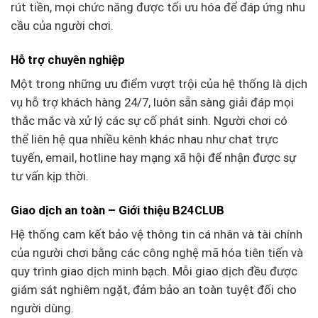
rút tiền, mọi chức năng được tối ưu hóa để đáp ứng nhu
cầu của người chơi.
Hỗ trợ chuyên nghiệp
Một trong những ưu điểm vượt trội của hệ thống là dịch
vụ hỗ trợ khách hàng 24/7, luôn sẵn sàng giải đáp mọi
thắc mắc và xử lý các sự cố phát sinh. Người chơi có
thể liên hệ qua nhiều kênh khác nhau như chat trực
tuyến, email, hotline hay mạng xã hội để nhận được sự
tư vấn kịp thời.
Giao dịch an toàn – Giới thiệu B24CLUB
Hệ thống cam kết bảo vệ thông tin cá nhân và tài chính
của người chơi bằng các công nghệ mã hóa tiên tiến và
quy trình giao dịch minh bạch. Mỗi giao dịch đều được
giám sát nghiêm ngặt, đảm bảo an toàn tuyệt đối cho
người dùng.