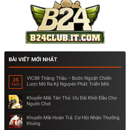
BÀI VIẾT MỚI NHẤT
VIC88 Thắng Thầu – Bước Ngoặt Chiến
25
Lược Mở Ra Kỷ Nguyên Phát Triển Mới
Th11
Khuyến Mãi Tân Thủ: Ưu Đãi Khởi Đầu Cho
Người Chơi
Khuyến Mãi Hoàn Trả: Cơ Hội Nhận Thưởng
Khủng