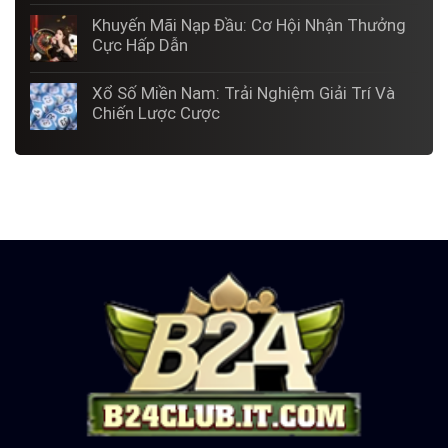
Khuyến Mãi Nạp Đầu: Cơ Hội Nhận Thưởng
Cực Hấp Dẫn
Xổ Số Miền Nam: Trải Nghiệm Giải Trí Và
Chiến Lược Cược