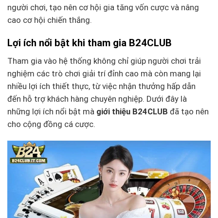
người chơi, tạo nên cơ hội gia tăng vốn cược và nâng
cao cơ hội chiến thắng.
Lợi ích nổi bật khi tham gia B24CLUB
Tham gia vào hệ thống không chỉ giúp người chơi trải
nghiệm các trò chơi giải trí đỉnh cao mà còn mang lại
nhiều lợi ích thiết thực, từ việc nhận thưởng hấp dẫn
đến hỗ trợ khách hàng chuyên nghiệp. Dưới đây là
những lợi ích nổi bật mà
giới thiệu B24CLUB
đã tạo nên
cho cộng đồng cá cược.