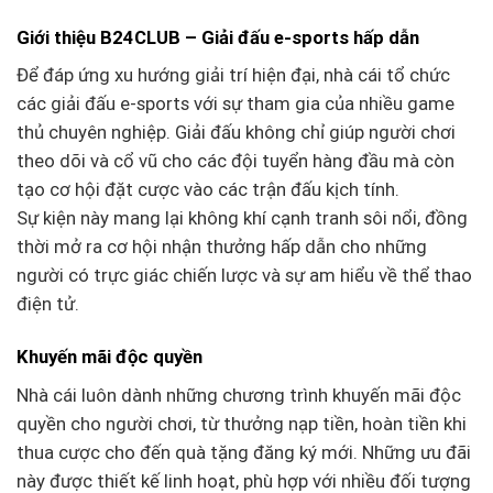
Giới thiệu B24CLUB – Giải đấu e-sports hấp dẫn
Để đáp ứng xu hướng giải trí hiện đại, nhà cái tổ chức
các giải đấu e-sports với sự tham gia của nhiều game
thủ chuyên nghiệp. Giải đấu không chỉ giúp người chơi
theo dõi và cổ vũ cho các đội tuyển hàng đầu mà còn
tạo cơ hội đặt cược vào các trận đấu kịch tính.
Sự kiện này mang lại không khí cạnh tranh sôi nổi, đồng
thời mở ra cơ hội nhận thưởng hấp dẫn cho những
người có trực giác chiến lược và sự am hiểu về thể thao
điện tử.
Khuyến mãi độc quyền
Nhà cái luôn dành những chương trình khuyến mãi độc
quyền cho người chơi, từ thưởng nạp tiền, hoàn tiền khi
thua cược cho đến quà tặng đăng ký mới. Những ưu đãi
này được thiết kế linh hoạt, phù hợp với nhiều đối tượng