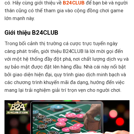
có. Hãy cùng giới thiệu về
B24CLUB
để bạn bè và người
thân cũng có thể tham gia vào cộng đồng chơi game
lớn mạnh này.
Giới thiệu B24CLUB
Trong bối cảnh thị trường cá cược trực tuyến ngày
càng phát triển, giới thiệu B24CLUB là lời mời gọi đến
với một hệ thống đầy đột phá, nơi chất lượng dịch vụ và
sự bảo mật được đặt lên hàng đầu. Nhà cái này nổi bật
bởi giao diện hiện đại, quy trình giao dịch minh bạch và
các chương trình khuyến mãi đa dạng, hướng đến việc
mang lại trải nghiệm giải trí trọn vẹn cho người chơi.